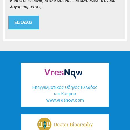
Εισάγετε το συνθηματικό εισόδου που συνοδεύει το όνομα
λογαριασμού σας.
Επαγγελματικός Οδηγός Ελλάδας
και Κύπρου
www.vresnow.com