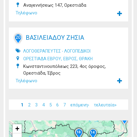
Αναγεννήσεως 147, Ορεστιάδα
Τηλέφωνο
ΒΑΣΙΛΕΙΑΔΟΥ ΖΗΣΙΑ
20
ΛΟΓΟΘΕΡΑΠΕΥΤΕΣ - ΛΟΓΟΠΕΔΙΚΟΙ
,
,
ΟΡΕΣΤΙΑΔΑ ΕΒΡΟΥ
ΕΒΡΟΣ
ΘΡΑΚΗ
Κωνσταντινουπόλεως 223, 4ος όροφος,
Ορεστιάδα, Έβρος
Τηλέφωνο
Σελίδες
1
2
3
4
5
6
7
επόμενη›
τελευταία»
20
19
+
10
11
13
12
8
18
4
14
2
6