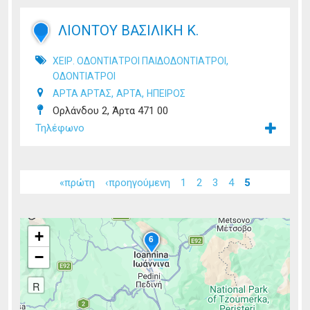
ΛΙΟΝΤΟΥ ΒΑΣΙΛΙΚΗ Κ.
,
ΧΕΙΡ. ΟΔΟΝΤΙΑΤΡΟΙ ΠΑΙΔΟΔΟΝΤΙΑΤΡΟΙ
ΟΔΟΝΤΙΑΤΡΟΙ
,
,
ΑΡΤΑ ΑΡΤΑΣ
ΑΡΤΑ
ΗΠΕΙΡΟΣ
Ορλάνδου 2, Άρτα 471 00
Τηλέφωνο
Σελίδες
«πρώτη
‹προηγούμενη
1
2
3
4
5
+
3
6
−
R