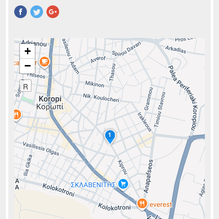
Pinterest
+
−
R
1