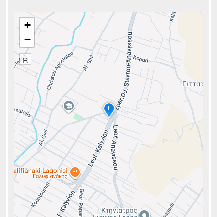
+
−
R
1