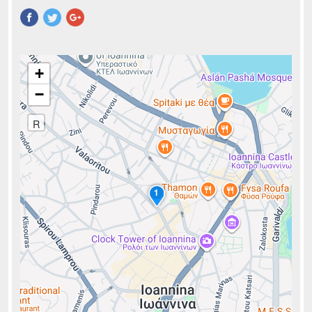
Pinterest
+
−
R
1