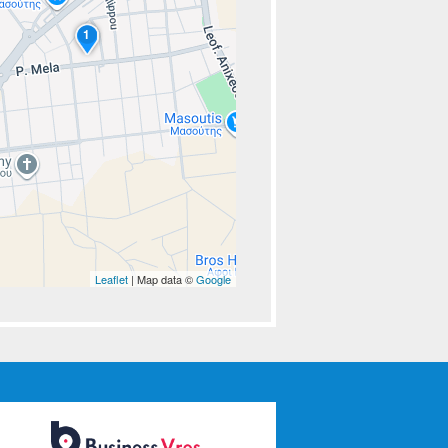
1
Leaflet
| Map data ©
Google