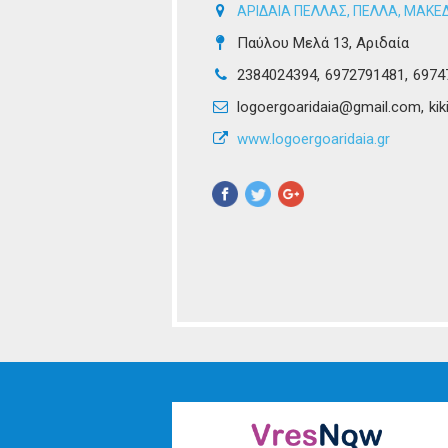
ΑΡΙΔΑΙΑ ΠΕΛΛΑΣ
,
ΠΕΛΛΑ
,
ΜΑΚΕΔ
Παύλου Μελά 13, Αριδαία
2384024394
6972791481
6974
logoergoaridaia@gmail.com
ki
www.logoergoaridaia.gr
Pinterest